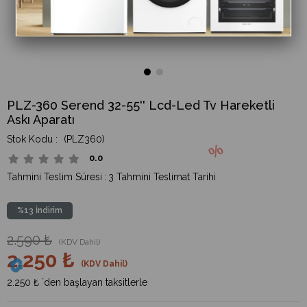
PLZ-360 Serend 32-55'' Lcd-Led Tv Hareketli
Askı Aparatı
(PLZ360)
0.0
Tahmini Teslim Süresi
:
3 Tahmini Teslimat Tarihi
%
13
İndirim
2.590 ₺
(KDV Dahil)
2.250 ₺
(KDV Dahil)
2.250 ₺
`den başlayan taksitlerle