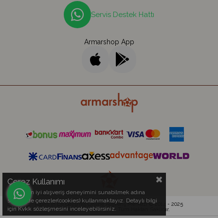
Servis Destek Hattı
Armarshop App
Çerez Kullanımı
Sizlere en iyi alışveriş deneyimini sunabilmek adına
sitemizde çerezler(cookies) kullanmaktayız. Detaylı bilgi
Kıbrıs'ın En Gelişmiş Online Alışveriş Merkezi © 2014 - 2025
için Kvkk sözleşmesini inceleyebilirsiniz.
Armar Electronics Ltd.
- Tüm Hakları Saklıdır.