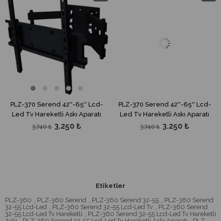
m
İndirim
İndirim
dirim
%13İndirim
%13İndi
PLZ-370 Serend 42''-65'' Lcd-
PLZ-370 Serend 42''-65'' Lcd-
Led Tv Hareketli Askı Aparatı
Led Tv Hareketli Askı Aparatı
3.250 ₺
3.250 ₺
3.740 ₺
3.740 ₺
Etiketler
PLZ-360
,
PLZ-360 Serend
,
PLZ-360 Serend 32-55
,
PLZ-360 Serend
32-55 Lcd-Led
,
PLZ-360 Serend 32-55 Lcd-Led Tv
,
PLZ-360 Serend
32-55 Lcd-Led Tv Hareketli
,
PLZ-360 Serend 32-55 Lcd-Led Tv Hareketli
Askı
,
PLZ-360 Serend 32-55 Lcd-Led Tv Hareketli Askı Aparatı
,
PLZ-