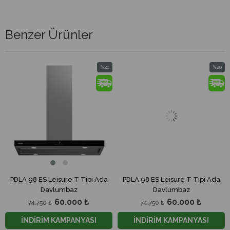
Benzer Ürünler
%20
%20
m
İndirim
İndirim
dirim
%20İndirim
%20İndi
PDLA 98 ES Leisure T Tipi Ada
PDLA 98 ES Leisure T Tipi Ada
Davlumbaz
Davlumbaz
60.000 ₺
60.000 ₺
74.750 ₺
74.750 ₺
İNDİRİM KAMPANYASI
İNDİRİM KAMPANYASI