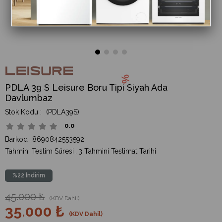
PDLA 39 S Leisure Boru Tipi Siyah Ada
Davlumbaz
(PDLA39S)
0.0
Barkod
:
8690842553592
Tahmini Teslim Süresi
:
3 Tahmini Teslimat Tarihi
%
22
İndirim
45.000 ₺
(KDV Dahil)
35.000 ₺
(KDV Dahil)