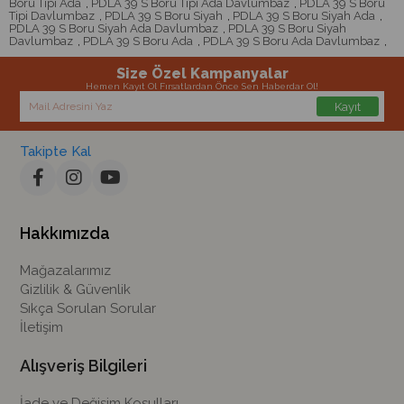
Boru Tipi Ada
,
PDLA 39 S Boru Tipi Ada Davlumbaz
,
PDLA 39 S Boru
Tipi Davlumbaz
,
PDLA 39 S Boru Siyah
,
PDLA 39 S Boru Siyah Ada
,
PDLA 39 S Boru Siyah Ada Davlumbaz
,
PDLA 39 S Boru Siyah
Davlumbaz
,
PDLA 39 S Boru Ada
,
PDLA 39 S Boru Ada Davlumbaz
,
Size Özel Kampanyalar
Hemen Kayıt Ol Fırsatlardan Önce Sen Haberdar Ol!
Kayıt
Takipte Kal
Hakkımızda
Mağazalarımız
Gizlilik & Güvenlik
Sıkça Sorulan Sorular
İletişim
Alışveriş Bilgileri
İade ve Değişim Koşulları