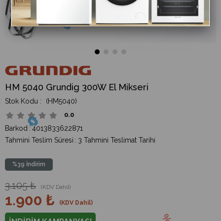
HM 5040 Grundig 300W El Mikseri
(HM5040)
0.0
Barkod
:
4013833622871
Tahmini Teslim Süresi
:
3 Tahmini Teslimat Tarihi
%
39
İndirim
3.105 ₺
(KDV Dahil)
1.900 ₺
(KDV Dahil)