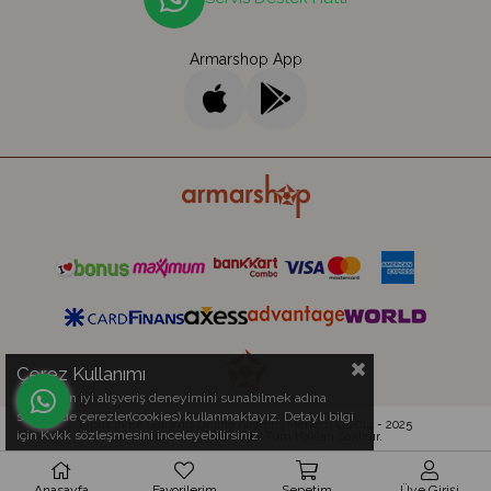
Armarshop App
Çerez Kullanımı
Sizlere en iyi alışveriş deneyimini sunabilmek adına
sitemizde çerezler(cookies) kullanmaktayız. Detaylı bilgi
Kıbrıs'ın En Gelişmiş Online Alışveriş Merkezi © 2014 - 2025
için Kvkk sözleşmesini inceleyebilirsiniz.
Armar Electronics Ltd.
- Tüm Hakları Saklıdır.
Anasayfa
Favorilerim
Sepetim
Üye Girişi