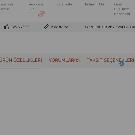
Telefonla
Favorilere
Karşılaştır
İndirimli Ürün
Fiyat
Sipariş
Ekle
Düşünce
Haber Ver
TAVSIYE ET
YORUM YAZ
SORULAR (0) VE CEVAPLAR (0
ÜRÜN ÖZELLIKLERI
YORUMLAR
(0)
TAKSIT SEÇENEKLERI