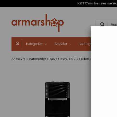
KKTC'nin her yerine ücretsiz 
Kategoriler
Sayfalar
Kataloglar
Kampa
Anasayfa
>
Kategoriler
>
Beyaz Eşya
>
Su Sebilleri
>
Alttan Damacana