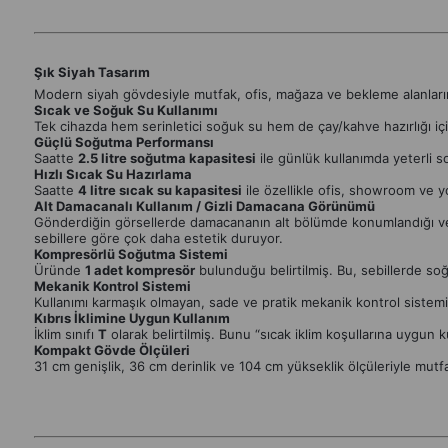
Şık Siyah Tasarım
Modern siyah gövdesiyle mutfak, ofis, mağaza ve bekleme alanlar
Sıcak ve Soğuk Su Kullanımı
Tek cihazda hem serinletici soğuk su hem de çay/kahve hazırlığı içi
Güçlü Soğutma Performansı
Saatte
2.5 litre soğutma kapasitesi
ile günlük kullanımda yeterli 
Hızlı Sıcak Su Hazırlama
Saatte
4 litre sıcak su kapasitesi
ile özellikle ofis, showroom ve yo
Alt Damacanalı Kullanım / Gizli Damacana Görünümü
Gönderdiğin görsellerde damacananın alt bölümde konumlandığı ve 
sebillere göre çok daha estetik duruyor.
Kompresörlü Soğutma Sistemi
Üründe
1 adet kompresör
bulunduğu belirtilmiş. Bu, sebillerde soğ
Mekanik Kontrol Sistemi
Kullanımı karmaşık olmayan, sade ve pratik mekanik kontrol sistemi
Kıbrıs İklimine Uygun Kullanım
İklim sınıfı
T
olarak belirtilmiş. Bunu “sıcak iklim koşullarına uygun 
Kompakt Gövde Ölçüleri
31 cm genişlik, 36 cm derinlik ve 104 cm yükseklik ölçüleriyle mutfa