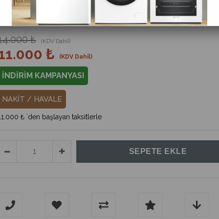
%
21
İndirim
14.000 ₺
(KDV Dahil)
11.000 ₺
(KDV Dahil)
İNDİRİM KAMPANYASI
NAKİT / HAVALE
11.000 ₺
`den başlayan taksitlerle