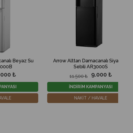
 Su
Arrow Alttan Damacanalı Siyah Su
Arro
Sebili AR3000S
9.000 ₺
11.500 ₺
İNDİRİM KAMPANYASI
NAKİT / HAVALE