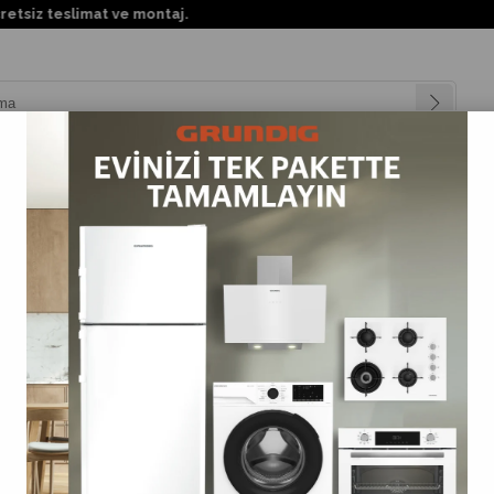
teslimat ve montaj.
nyalar
Teknolojiler
Müşteri Hizmetleri
Değişim Kampanya
lı Su Sebilleri
>
GSS 1634 TT Grundig Alttan Damacanalı Siyah Su Sebili
GSS 1634 TT Grundig Alttan Damacanalı Siyah Su Sebi
(GSS1634TT)
0.0
Barkod
:
4013833077558
Tahmini Teslim Süresi
:
3 Tahmini Teslimat Tarihi