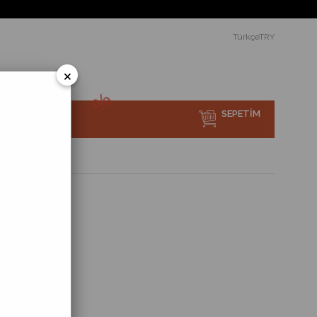
TürkçeTRY
×
SEPETIM
sı Nedir?
li