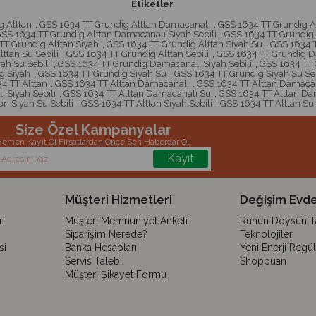
Etiketler
 Alttan
,
GSS 1634 TT Grundig Alttan Damacanalı
,
GSS 1634 TT Grundig A
SS 1634 TT Grundig Alttan Damacanalı Siyah Sebili
,
GSS 1634 TT Grundig 
TT Grundig Alttan Siyah
,
GSS 1634 TT Grundig Alttan Siyah Su
,
GSS 1634 T
ttan Su Sebili
,
GSS 1634 TT Grundig Alttan Sebili
,
GSS 1634 TT Grundig 
ah Su Sebili
,
GSS 1634 TT Grundig Damacanalı Siyah Sebili
,
GSS 1634 TT
g Siyah
,
GSS 1634 TT Grundig Siyah Su
,
GSS 1634 TT Grundig Siyah Su Seb
4 TT Alttan
,
GSS 1634 TT Alttan Damacanalı
,
GSS 1634 TT Alttan Damacan
 Siyah Sebili
,
GSS 1634 TT Alttan Damacanalı Su
,
GSS 1634 TT Alttan Dam
an Siyah Su Sebili
,
GSS 1634 TT Alttan Siyah Sebili
,
GSS 1634 TT Alttan Su
Size Özel Kampanyalar
emen Kayıt Ol Fırsatlardan Önce Sen Haberdar Ol!
Kayıt
Müşteri Hizmetleri
Değişim Evde
ı
Müşteri Memnuniyet Anketi
Ruhun Doysun Tar
Siparişim Nerede?
Teknolojiler
si
Banka Hesapları
Yeni Enerji Regü
Servis Talebi
Shoppuan
Müşteri Şikayet Formu