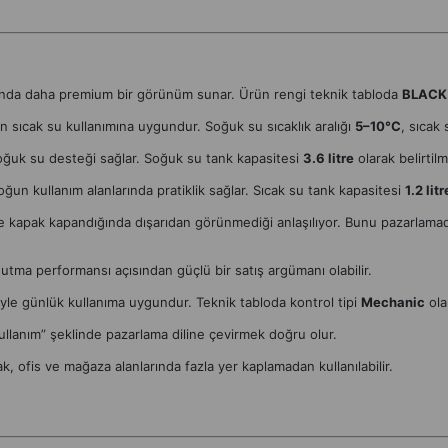
ında daha premium bir görünüm sunar. Ürün rengi teknik tabloda
BLACK
n sıcak su kullanımına uygundur. Soğuk su sıcaklık aralığı
5–10°C
, sıcak 
soğuk su desteği sağlar. Soğuk su tank kapasitesi
3.6 litre
olarak belirtilm
ğun kullanım alanlarında pratiklik sağlar. Sıcak su tank kapasitesi
1.2 litr
kapak kapandığında dışarıdan görünmediği anlaşılıyor. Bunu pazarlamada
utma performansı açısından güçlü bir satış argümanı olabilir.
yle günlük kullanıma uygundur. Teknik tabloda kontrol tipi
Mechanic
ola
kullanım” şeklinde pazarlama diline çevirmek doğru olur.
k, ofis ve mağaza alanlarında fazla yer kaplamadan kullanılabilir.