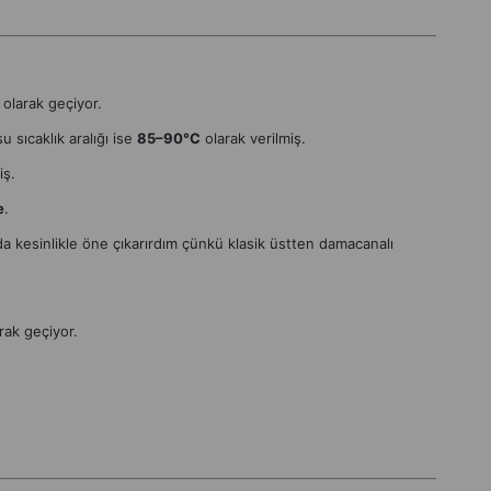
olarak geçiyor.
su sıcaklık aralığı ise
85–90°C
olarak verilmiş.
iş.
e
.
 kesinlikle öne çıkarırdım çünkü klasik üstten damacanalı
rak geçiyor.