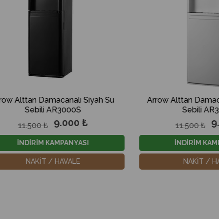
Damacanalı Siyah Su
Arrow Alttan Damacanalı Beyaz
li AR3000S
Sebili AR3000B
9.000 ₺
9.000 ₺
 ₺
11.500 ₺
M KAMPANYASI
İNDİRİM KAMPANYASI
T / HAVALE
NAKİT / HAVALE