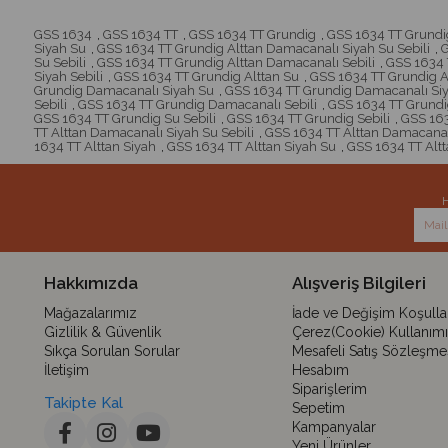
GSS 1634
,
GSS 1634 TT
,
GSS 1634 TT Grundig
,
GSS 1634 TT Grundig
Siyah Su
,
GSS 1634 TT Grundig Alttan Damacanalı Siyah Su Sebili
,
G
Su Sebili
,
GSS 1634 TT Grundig Alttan Damacanalı Sebili
,
GSS 1634 
Siyah Sebili
,
GSS 1634 TT Grundig Alttan Su
,
GSS 1634 TT Grundig Al
Grundig Damacanalı Siyah Su
,
GSS 1634 TT Grundig Damacanalı Siy
Sebili
,
GSS 1634 TT Grundig Damacanalı Sebili
,
GSS 1634 TT Grundi
GSS 1634 TT Grundig Su Sebili
,
GSS 1634 TT Grundig Sebili
,
GSS 163
TT Alttan Damacanalı Siyah Su Sebili
,
GSS 1634 TT Alttan Damacanalı
1634 TT Alttan Siyah
,
GSS 1634 TT Alttan Siyah Su
,
GSS 1634 TT Altt
H
Hakkımızda
Alışveriş Bilgileri
Mağazalarımız
İade ve Değişim Koşullar
Gizlilik & Güvenlik
Çerez(Cookie) Kullanımı
Sıkça Sorulan Sorular
Mesafeli Satış Sözleşme
İletişim
Hesabım
Siparişlerim
Takipte Kal
Sepetim
Kampanyalar
Yeni Ürünler