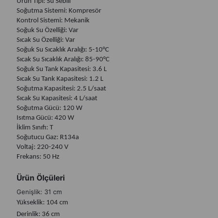
Ürün Tipi: Su Sebili
Soğutma Sistemi: Kompresör
Kontrol Sistemi: Mekanik
Soğuk Su Özelliği: Var
Sıcak Su Özelliği: Var
Soğuk Su Sıcaklık Aralığı: 5-10°C
Sıcak Su Sıcaklık Aralığı: 85-90°C
Soğuk Su Tank Kapasitesi: 3.6 L
Sıcak Su Tank Kapasitesi: 1.2 L
Soğutma Kapasitesi: 2.5 L/saat
Sıcak Su Kapasitesi: 4 L/saat
Soğutma Gücü: 120 W
Isıtma Gücü: 420 W
İklim Sınıfı: T
Soğutucu Gaz: R134a
Voltaj: 220-240 V
Frekans: 50 Hz
Ürün Ölçüleri
Genişlik: 31 cm
Yükseklik: 104 cm
Derinlik: 36 cm