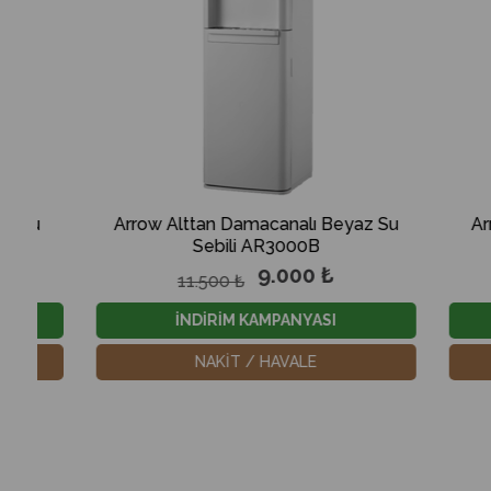
Arrow Alttan Damacanalı Beyaz Su
Arrow Alttan 
Sebili AR3000B
Sebi
9.000 ₺
11.500 ₺
11.500
İNDİRİM KAMPANYASI
İNDİRİ
NAKİT / HAVALE
NAKİ