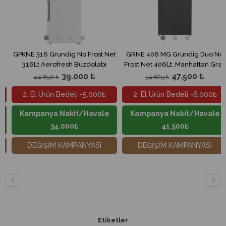
16 Grundig No Frost Net
GRNE 406 MG Grundig Duo No
GPKND 4
t Aerofresh Buzdolabı
Frost Net 406Lt. Manhattan Gray
Frost Ne
Buzdolabı
39.000 ₺
47.500 ₺
4.850 ₺
54.625 ₺
59
l Ürün Bedeli -5.000₺
2. El Ürün Bedeli -6.000₺
2. El 
anya Nakit/Havale
Kampanya Nakit/Havale
Kampa
34.000₺
41.500₺
ĞİŞİM KAMPANYASI
DEĞİŞİM KAMPANYASI
DEĞ
Etiketler