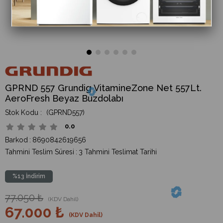
GPRND 557 Grundig VitamineZone Net 557Lt.
AeroFresh Beyaz Buzdolabı
(GPRND557)
0.0
Barkod
:
8690842619656
Tahmini Teslim Süresi
:
3 Tahmini Teslimat Tarihi
%
13
İndirim
77.050 ₺
(KDV Dahil)
67.000 ₺
(KDV Dahil)