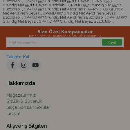
Buzdolabı
,
GPRND 557 Grundig Net 557Lt. Beyaz
,
GPRND 557
Grundig Net 557Lt. Beyaz Buzdolabı
,
GPRND 557 Grundig Net 557Lt.
Buzdolabı
,
GPRND 557 Grundig Net AeroFresh
,
GPRND 557 Grundig
Net AeroFresh Beyaz
,
GPRND 557 Grundig Net AeroFresh Beyaz
Buzdolabı
,
GPRND 557 Grundig Net AeroFresh Buzdolabı
,
GPRND 557
Grundig Net Beyaz
,
GPRND 557 Grundig Net Beyaz Buzdolabı
,
Size Özel Kampanyalar
Hemen Kayıt Ol Fırsatlardan Önce Sen Haberdar Ol!
Kayıt
Takipte Kal
Hakkımızda
Mağazalarımız
Gizlilik & Güvenlik
Sıkça Sorulan Sorular
İletişim
Alışveriş Bilgileri