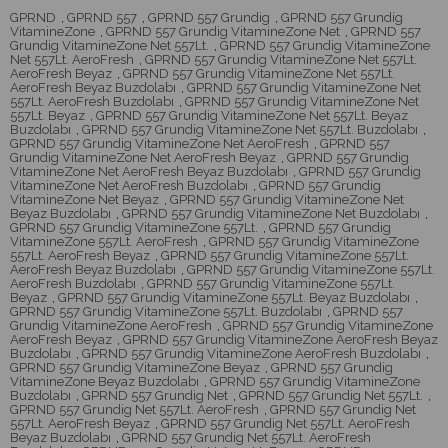
GPRND
,
GPRND 557
,
GPRND 557 Grundig
,
GPRND 557 Grundig
VitamineZone
,
GPRND 557 Grundig VitamineZone Net
,
GPRND 557
Grundig VitamineZone Net 557Lt.
,
GPRND 557 Grundig VitamineZone
Net 557Lt. AeroFresh
,
GPRND 557 Grundig VitamineZone Net 557Lt.
AeroFresh Beyaz
,
GPRND 557 Grundig VitamineZone Net 557Lt.
AeroFresh Beyaz Buzdolabı
,
GPRND 557 Grundig VitamineZone Net
557Lt. AeroFresh Buzdolabı
,
GPRND 557 Grundig VitamineZone Net
557Lt. Beyaz
,
GPRND 557 Grundig VitamineZone Net 557Lt. Beyaz
Buzdolabı
,
GPRND 557 Grundig VitamineZone Net 557Lt. Buzdolabı
,
GPRND 557 Grundig VitamineZone Net AeroFresh
,
GPRND 557
Grundig VitamineZone Net AeroFresh Beyaz
,
GPRND 557 Grundig
VitamineZone Net AeroFresh Beyaz Buzdolabı
,
GPRND 557 Grundig
VitamineZone Net AeroFresh Buzdolabı
,
GPRND 557 Grundig
VitamineZone Net Beyaz
,
GPRND 557 Grundig VitamineZone Net
Beyaz Buzdolabı
,
GPRND 557 Grundig VitamineZone Net Buzdolabı
,
GPRND 557 Grundig VitamineZone 557Lt.
,
GPRND 557 Grundig
VitamineZone 557Lt. AeroFresh
,
GPRND 557 Grundig VitamineZone
557Lt. AeroFresh Beyaz
,
GPRND 557 Grundig VitamineZone 557Lt.
AeroFresh Beyaz Buzdolabı
,
GPRND 557 Grundig VitamineZone 557Lt.
AeroFresh Buzdolabı
,
GPRND 557 Grundig VitamineZone 557Lt.
Beyaz
,
GPRND 557 Grundig VitamineZone 557Lt. Beyaz Buzdolabı
,
GPRND 557 Grundig VitamineZone 557Lt. Buzdolabı
,
GPRND 557
Grundig VitamineZone AeroFresh
,
GPRND 557 Grundig VitamineZone
AeroFresh Beyaz
,
GPRND 557 Grundig VitamineZone AeroFresh Beyaz
Buzdolabı
,
GPRND 557 Grundig VitamineZone AeroFresh Buzdolabı
,
GPRND 557 Grundig VitamineZone Beyaz
,
GPRND 557 Grundig
VitamineZone Beyaz Buzdolabı
,
GPRND 557 Grundig VitamineZone
Buzdolabı
,
GPRND 557 Grundig Net
,
GPRND 557 Grundig Net 557Lt.
,
GPRND 557 Grundig Net 557Lt. AeroFresh
,
GPRND 557 Grundig Net
557Lt. AeroFresh Beyaz
,
GPRND 557 Grundig Net 557Lt. AeroFresh
Beyaz Buzdolabı
,
GPRND 557 Grundig Net 557Lt. AeroFresh