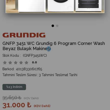
GNFP 3451 WC Grundig 6 Program Corner Wash
Beyaz Bulaşık Makinesi
(GNFP3451WC)
0.0
Barkod
:
4013833060765
Tahmini Teslim Süresi
:
3 Tahmini Teslimat Tarihi
%
13
İndirim
35.650 ₺
(KDV Dahil)
31.000 ₺
(KDV Dahil)