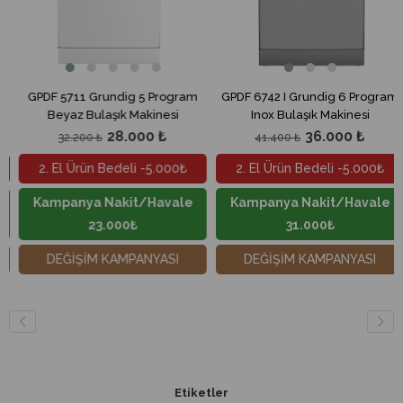
711 Grundig 5 Program
GPDF 6742 I Grundig 6 Program
GPDF 673
az Bulaşık Makinesi
Inox Bulaşık Makinesi
Beyaz
28.000 ₺
36.000 ₺
.200 ₺
41.400 ₺
35.
 Ürün Bedeli -5.000₺
2. El Ürün Bedeli -5.000₺
2. El 
anya Nakit/Havale
Kampanya Nakit/Havale
Kampa
23.000₺
31.000₺
İŞİM KAMPANYASI
DEĞİŞİM KAMPANYASI
DEĞİ
Etiketler