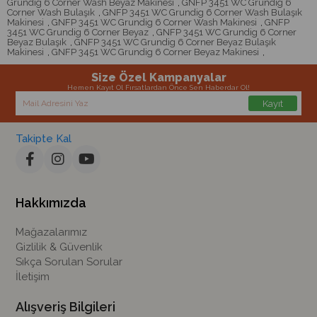
Grundig 6 Corner Wash Beyaz Makinesi
,
GNFP 3451 WC Grundig 6
Corner Wash Bulaşık
,
GNFP 3451 WC Grundig 6 Corner Wash Bulaşık
Makinesi
,
GNFP 3451 WC Grundig 6 Corner Wash Makinesi
,
GNFP
3451 WC Grundig 6 Corner Beyaz
,
GNFP 3451 WC Grundig 6 Corner
Beyaz Bulaşık
,
GNFP 3451 WC Grundig 6 Corner Beyaz Bulaşık
Makinesi
,
GNFP 3451 WC Grundig 6 Corner Beyaz Makinesi
,
Size Özel Kampanyalar
Hemen Kayıt Ol Fırsatlardan Önce Sen Haberdar Ol!
Kayıt
Takipte Kal
Hakkımızda
Mağazalarımız
Gizlilik & Güvenlik
Sıkça Sorulan Sorular
İletişim
Alışveriş Bilgileri