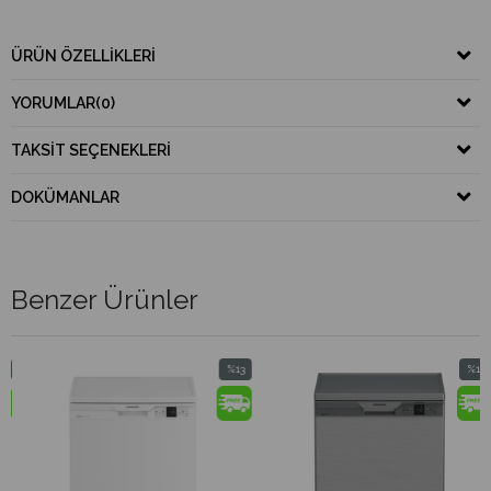
ÜRÜN ÖZELLIKLERI
YORUMLAR
(0)
TAKSIT SEÇENEKLERI
DOKÜMANLAR
Benzer Ürünler
%13
%13
İndirim
İndirim
%13İndirim
%13İndirim