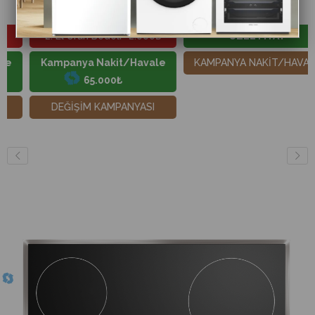
67.000 ₺
10.000 ₺
77.050 ₺
13.800 ₺
2. El Ürün Bedeli -2.000₺
ÖZEL FİYAT
Kampanya Nakit/Havale
KAMPANYA NAKİT/HAVALE
65.000₺
DEĞİŞİM KAMPANYASI