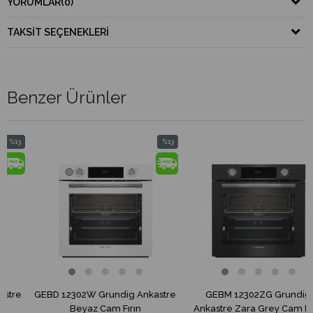
YORUMLAR
(0)
TAKSIT SEÇENEKLERI
Benzer Ürünler
%13
%13
im
İndirim
İndirim
ndirim
%13İndirim
%13İnd
GEBD 12302W Grundig Ankastre
GEBM 12302ZG Grundig
Beyaz Cam Fırın
Ankastre Zara Grey Cam Fırın