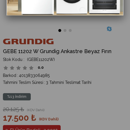
GEBE 11202 W Grundig Ankastre Beyaz Fırın
(GEBE11202W)
0.0
Barkod
:
4013833064985
Tahmini Teslim Süresi
:
3 Tahmini Teslimat Tarihi
%
13
İndirim
20.125 ₺
(KDV Dahil)
17.500 ₺
(KDV Dahil)