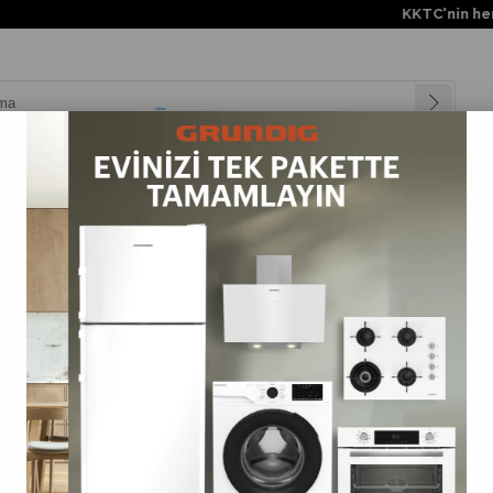
KKTC'nin her yerine 
nyalar
Teknolojiler
Müşteri Hizmetleri
Değişim Kampanya
parlörler
>
GBT Jam+ Orange Grundig 3.5W Bluetooth V5.3 Hoparlör
GBT Jam+ Orange Grundig 3.5W Bluetooth V5.3 Hopa
(GLR7779)
0.0
Barkod
:
4013833065548
Tahmini Teslim Süresi
:
3 Tahmini Teslimat Tarihi