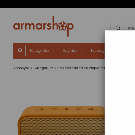
Kategoriler
Sayfalar
Kataloglar
Kampa
Anasayfa
>
Kategoriler
>
Ses Sistemleri ve Hoparlörler
>
Bluetooth Ho