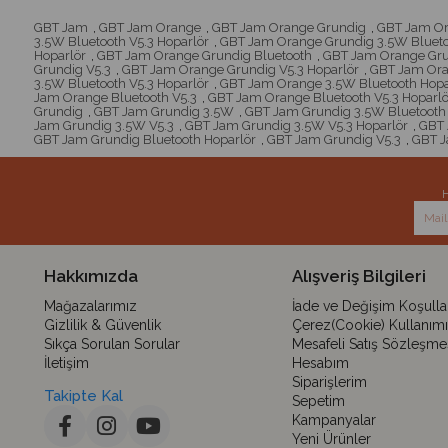
GBT Jam
,
GBT Jam Orange
,
GBT Jam Orange Grundig
,
GBT Jam Or
3.5W Bluetooth V5.3 Hoparlör
,
GBT Jam Orange Grundig 3.5W Blueto
Hoparlör
,
GBT Jam Orange Grundig Bluetooth
,
GBT Jam Orange Grun
Grundig V5.3
,
GBT Jam Orange Grundig V5.3 Hoparlör
,
GBT Jam Ora
3.5W Bluetooth V5.3 Hoparlör
,
GBT Jam Orange 3.5W Bluetooth Hopa
Jam Orange Bluetooth V5.3
,
GBT Jam Orange Bluetooth V5.3 Hoparlö
Grundig
,
GBT Jam Grundig 3.5W
,
GBT Jam Grundig 3.5W Bluetooth
Jam Grundig 3.5W V5.3
,
GBT Jam Grundig 3.5W V5.3 Hoparlör
,
GBT 
GBT Jam Grundig Bluetooth Hoparlör
,
GBT Jam Grundig V5.3
,
GBT J
H
Hakkımızda
Alışveriş Bilgileri
Mağazalarımız
İade ve Değişim Koşullar
Gizlilik & Güvenlik
Çerez(Cookie) Kullanımı
Sıkça Sorulan Sorular
Mesafeli Satış Sözleşme
İletişim
Hesabım
Siparişlerim
Takipte Kal
Sepetim
Kampanyalar
Yeni Ürünler