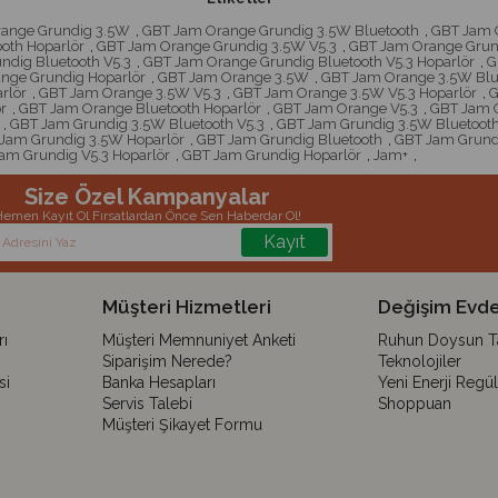
ange Grundig 3.5W
,
GBT Jam Orange Grundig 3.5W Bluetooth
,
GBT Jam O
oth Hoparlör
,
GBT Jam Orange Grundig 3.5W V5.3
,
GBT Jam Orange Grund
dig Bluetooth V5.3
,
GBT Jam Orange Grundig Bluetooth V5.3 Hoparlör
,
G
nge Grundig Hoparlör
,
GBT Jam Orange 3.5W
,
GBT Jam Orange 3.5W Blu
rlör
,
GBT Jam Orange 3.5W V5.3
,
GBT Jam Orange 3.5W V5.3 Hoparlör
,
G
r
,
GBT Jam Orange Bluetooth Hoparlör
,
GBT Jam Orange V5.3
,
GBT Jam O
,
GBT Jam Grundig 3.5W Bluetooth V5.3
,
GBT Jam Grundig 3.5W Bluetooth
Jam Grundig 3.5W Hoparlör
,
GBT Jam Grundig Bluetooth
,
GBT Jam Grundi
am Grundig V5.3 Hoparlör
,
GBT Jam Grundig Hoparlör
,
Jam+
,
Size Özel Kampanyalar
emen Kayıt Ol Fırsatlardan Önce Sen Haberdar Ol!
Kayıt
Müşteri Hizmetleri
Değişim Evde
ı
Müşteri Memnuniyet Anketi
Ruhun Doysun Tar
Siparişim Nerede?
Teknolojiler
si
Banka Hesapları
Yeni Enerji Regü
Servis Talebi
Shoppuan
Müşteri Şikayet Formu