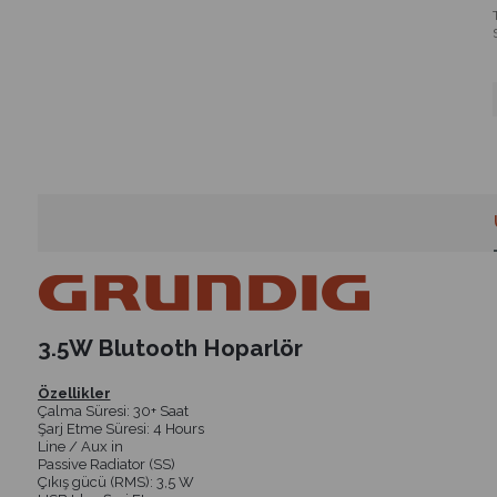
3.5W Blutooth Hoparlör
Özellikler
Çalma Süresi: 30+ Saat
Şarj Etme Süresi: 4 Hours
Line / Aux in
Passive Radiator (SS)
Çıkış gücü (RMS): 3,5 W