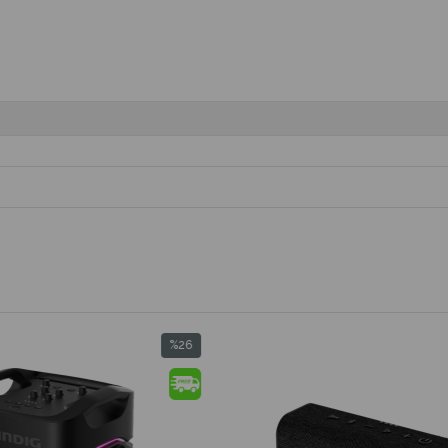
%23
İndirim
%23İndirim