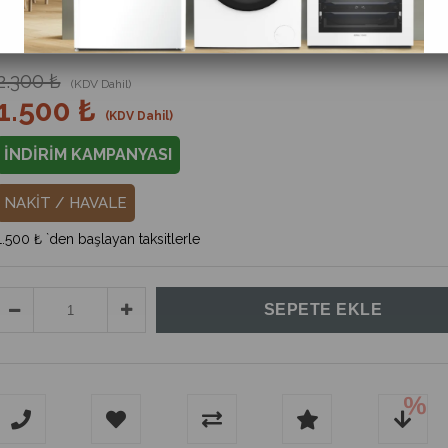
%
35
İndirim
2.300 ₺
(KDV Dahil)
1.500 ₺
(KDV Dahil)
İNDİRİM KAMPANYASI
NAKİT / HAVALE
1.500 ₺
`den başlayan taksitlerle