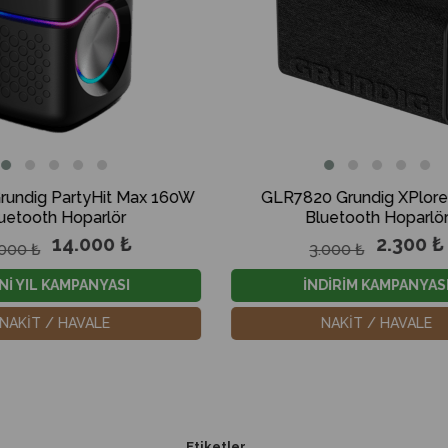
GLR7820 Grundig XPlore Siyah
GBT Jam+ Li
Bluetooth Hoparlör
Bluetooth
2.300 ₺
3.000 ₺
2.300 
İNDİRİM KAMPANYASI
İNDİRİ
NAKİT / HAVALE
NAKİ
Etiketler