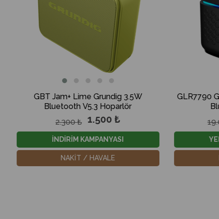
ig 3.5W
GLR7790 Grundig PartyHit Max 160W
arlör
Bluetooth Hoparlör
 ₺
14.000 ₺
19.000 ₺
ASI
YENİ YIL KAMPANYASI
E
NAKİT / HAVALE