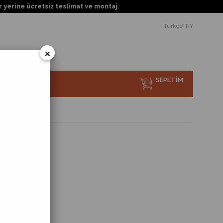
ücretsiz teslimat ve montaj.
TürkçeTRY
×
SEPETIM
sı Nedir?
rlör