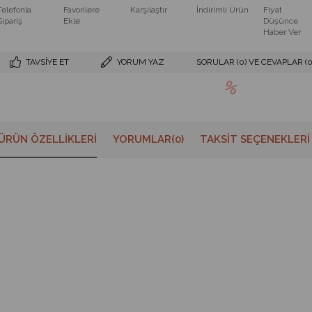
Telefonla
Favorilere
Karşılaştır
İndirimli Ürün
Fiyat
Sipariş
Ekle
Düşünce
Haber Ver
TAVSIYE ET
YORUM YAZ
SORULAR (0) VE CEVAPLAR (0
ÜRÜN ÖZELLIKLERI
YORUMLAR
(0)
TAKSIT SEÇENEKLERI