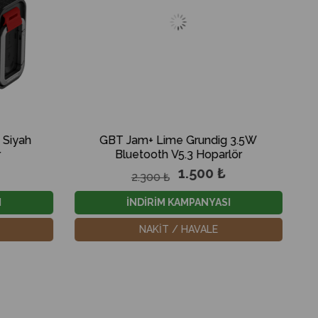
me Grundig 3.5W
GLR7790 Grundig PartyHit Max 
 V5.3 Hoparlör
Bluetooth Hoparlör
1.500 ₺
14.000 ₺
₺
19.000 ₺
M KAMPANYASI
YENİ YIL KAMPANYASI
T / HAVALE
NAKİT / HAVALE