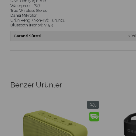
USB 'den Şarj Etme
Waterproof: IPX7
True Wireless Stereo
Dahili Mikrofon
Ürün Rengi (Non-TV): Turuncu
Bluetooth (Nontv): V 5.3
Garanti Süresi
2 Yıl
Benzer Ürünler
%35
%26
İndirim
İndirim
%35İndirim
%26İndirim