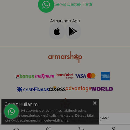
Servis Destek Hattı
Armarshop App
Çerez Kullanımı
Sizlere en iyi alışveriş deneyimini sunabilmek adına
sitemizde çerezler(cookies) kullanmaktayız. Detaylı bilgi
Kıbrıs'ın En Gelişmiş Online Alışveriş Merkezi © 2014 - 2025
için Kvkk sözleşmesini inceleyebilirsiniz.
Armar Electronics Ltd.
- Tüm Hakları Saklıdır.