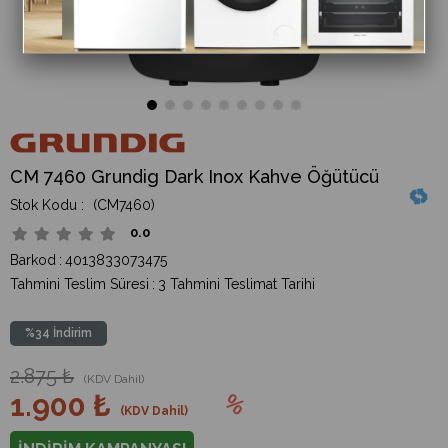
CM 7460 Grundig Dark Inox Kahve Öğütücü
(CM7460)
0.0
Barkod
:
4013833073475
Tahmini Teslim Süresi
:
3 Tahmini Teslimat Tarihi
%
34
İndirim
2.875 ₺
(KDV Dahil)
1.900 ₺
(KDV Dahil)