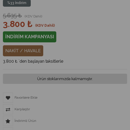
%
33
İndirim
5.635 ₺
(KDV Dahil)
3.800 ₺
(KDV Dahil)
İNDİRİM KAMPANYASI
NAKİT / HAVALE
3.800 ₺
`den başlayan taksitlerle
Ürün stoklarımızda kalmamıştır.
Favorilere Ekle
Karşılaştır
İndirimli Ürün