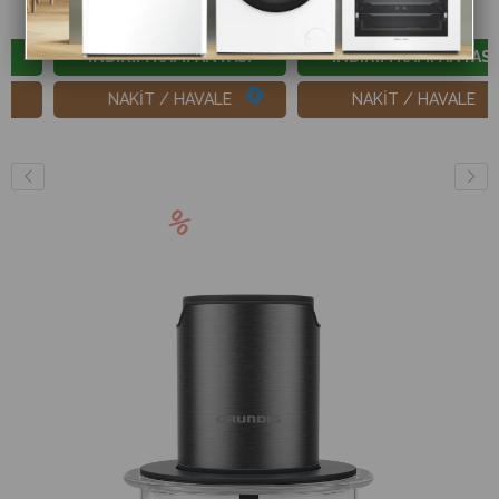
3.500 ₺
5.700 ₺
5.750 ₺
8.625 ₺
İNDİRİM KAMPANYASI
İNDİRİM KAMPANYASI
NAKİT / HAVALE
NAKİT / HAVALE