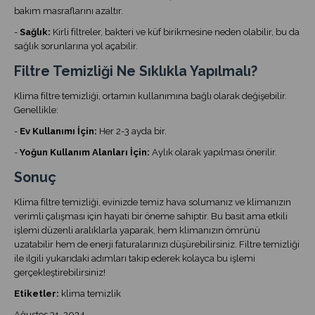
bakım masraflarını azaltır.
-
Sağlık:
Kirli filtreler, bakteri ve küf birikmesine neden olabilir, bu da
sağlık sorunlarına yol açabilir.
Filtre Temizliği Ne Sıklıkla Yapılmalı?
Klima filtre temizliği, ortamın kullanımına bağlı olarak değişebilir.
Genellikle:
-
Ev Kullanımı İçin:
Her 2-3 ayda bir.
-
Yoğun Kullanım Alanları İçin:
Aylık olarak yapılması önerilir.
Sonuç
Klima filtre temizliği, evinizde temiz hava solumanız ve klimanızın
verimli çalışması için hayati bir öneme sahiptir. Bu basit ama etkili
işlemi düzenli aralıklarla yaparak, hem klimanızın ömrünü
uzatabilir hem de enerji faturalarınızı düşürebilirsiniz. Filtre temizliği
ile ilgili yukarıdaki adımları takip ederek kolayca bu işlemi
gerçekleştirebilirsiniz!
Etiketler:
klima temizlik
Ağustos 31, 2024