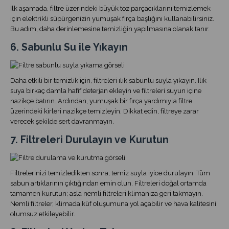
İlk aşamada, filtre üzerindeki büyük toz parçacıklarını temizlemek
için elektrikli süpürgenizin yumuşak fırça başlığını kullanabilirsiniz.
Bu adım, daha derinlemesine temizliğin yapılmasına olanak tanır.
6. Sabunlu Su ile Yıkayın
Daha etkili bir temizlik için, filtreleri ılık sabunlu suyla yıkayın. Ilık
suya birkaç damla hafif deterjan ekleyin ve filtreleri suyun içine
nazikçe batırın. Ardından, yumuşak bir fırça yardımıyla filtre
üzerindeki kirleri nazikçe temizleyin. Dikkat edin, filtreye zarar
verecek şekilde sert davranmayın.
7. Filtreleri Durulayın ve Kurutun
Filtrelerinizi temizledikten sonra, temiz suyla iyice durulayın. Tüm
sabun artıklarının çıktığından emin olun. Filtreleri doğal ortamda
tamamen kurutun; asla nemli filtreleri klimanıza geri takmayın.
Nemli filtreler, klimada küf oluşumuna yol açabilir ve hava kalitesini
olumsuz etkileyebilir.