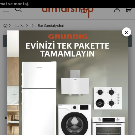
mat ve montaj.
0
Bar Sandalyeleri
×
Sıralama
Filtreleme
%13
İndirim
%13İndirim
Bella Rainbow Plastik Kolsuz Bar
Sandalyesi Beyaz
2.400 ₺
2.760 ₺