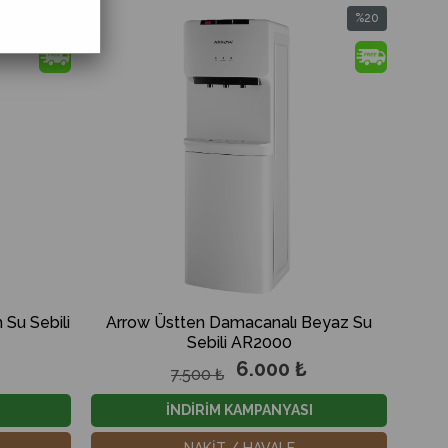
%22
%20
İndirim
İndirim
%22İndirim
%20İndirim
 Su Sebili
Arrow Üstten Damacanalı Beyaz Su
Sebili AR2000
6.000 ₺
7.500 ₺
İNDİRİM KAMPANYASI
NAKİT / HAVALE