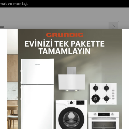
ve montaj.
nyalar
Teknolojiler
Müşteri Hizmetleri
Değişim Kampanya
FILTRELEMEYI KALDIR
E (ARTAN)
FIYATA GÖRE (AZALAN)
ÜRÜN ADINA GÖRE (A>Z)