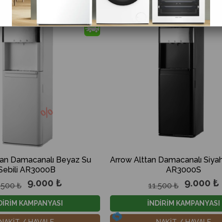
%22
İndirim
%22İndirim
tan Damacanalı Beyaz Su
Arrow Alttan Damacanalı Siyah
Sebili AR3000B
AR3000S
9.000 ₺
9.000 ₺
.500 ₺
11.500 ₺
DİRİM KAMPANYASI
İNDİRİM KAMPANYASI
NAKİT / HAVALE
NAKİT / HAVALE