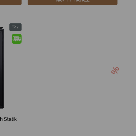
%17
İndirim
%17İndirim
h Statik