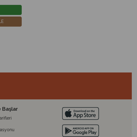
LE
 Başlar
ifleri
lasyonu