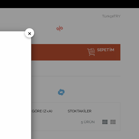
TürkçeTRY
×
SEPETIM
sı Nedir?
ÜRÜN ADINA GÖRE (Z<A)
STOKTAKILER
5 ÜRÜN