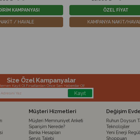
DİRİM KAMPANYASI
ÖZEL FİYAT
NAKİT / HAVALE
KAMPANYA NAKİT/HAVA
Size Özel Kampanyalar
emen Kayıt Ol Fırsatlardan Önce Sen Haberdar Ol!
Kayıt
Müşteri Hizmetleri
Değişim Evde
ı
Müşteri Memnuniyet Anketi
Ruhun Doysun Tar
Siparişim Nerede?
Teknolojiler
si
Banka Hesapları
Yeni Enerji Regü
Servis Talebi
Shoppuan