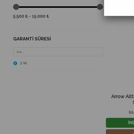
5.500 ₺ - 15.000 ₺
GARANTI SÜRESI
2 Yıl
Arrow Alt
11
İN