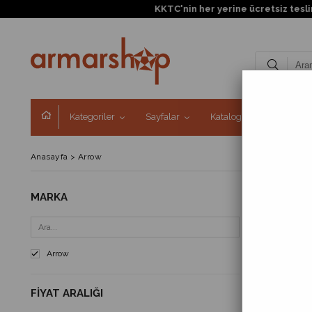
KKTC'nin her yerine ücretsiz teslimat 
Kategoriler
Sayfalar
Kataloglar
Kampa
Anasayfa
>
Arrow
MARKA
ARROW
FIYATA GÖR
Arrow
FIYAT ARALIĞI