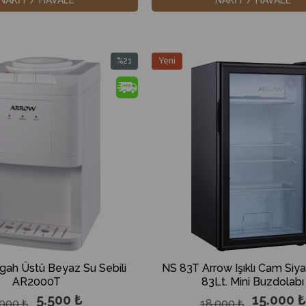
%21
Yeni
İndirim
Ürün
%21İndirim
gah Üstü Beyaz Su Sebili
NS 83T Arrow Işıklı Cam Siya
AR2000T
83Lt. Mini Buzdolabı
5.500 ₺
15.000 ₺
.000 ₺
18.000 ₺