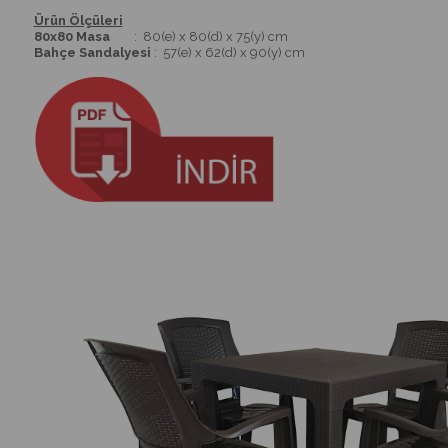
Ürün Ölçüleri
80x80 Masa
: 80(e) x 80(d) x 75(y) cm
Bahçe Sandalyesi
: 57(e) x 62(d) x 90(y) cm