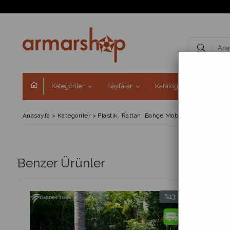
Kategoriler
Sayfalar
Kataloglar
Kampa
Anasayfa
>
Kategoriler
>
Plastik, Rattan, Bahçe Mobilyaları
>
Masa & 
Benzer Ürünler
%13
%13
Ye
İndirim
İndirim
Ür
%13İndirim
%13İndirim