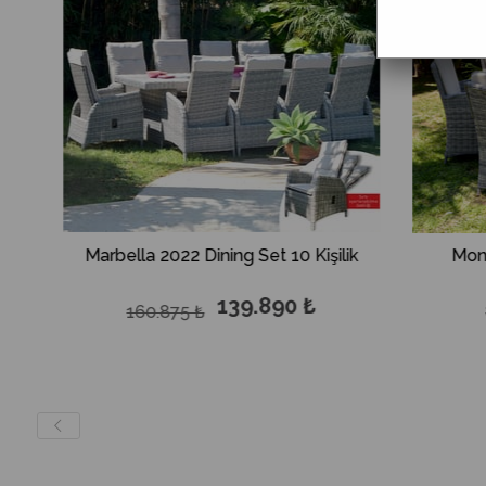
Kişilik
Monte Carlo Dining 6'lı Gri Set
R
₺
69.890 ₺
80.375 ₺