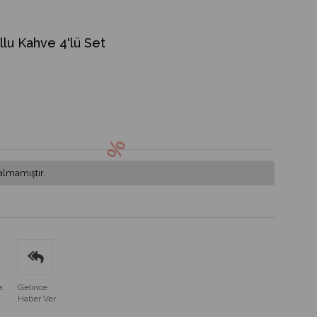
lu Kahve 4'lü Set
almamıştır.
a
Gelince
Haber Ver