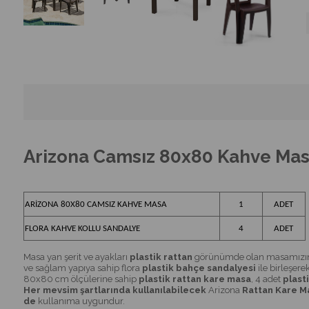
Arizona Camsız 80x80 Kahve Masa 
ARİZONA 80X80 CAMSIZ KAHVE MASA
1
ADET
FLORA KAHVE KOLLU SANDALYE
4
ADET
Masa yan şerit ve ayakları
plastik rattan
görünümde olan masamızın ü
ve sağlam yapıya sahip flora
plastik bahçe sandalyesi
ile birleşere
80x80 cm ölçülerine sahip
plastik rattan kare masa
, 4 adet
plast
Her mevsim şartlarında kullanılabilecek
Arizona
Rattan Kare M
de
kullanıma uygundur.