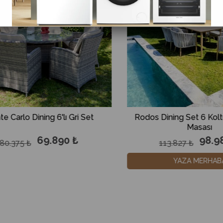
odos Dining Set 6 Koltuk + Yemek
Havanna Dörtlü Di
Masası
Örgül
98.980 ₺
4
113.827 ₺
52.877 ₺
YAZA MERHABA