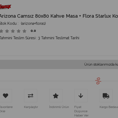
Arizona Camsız 80x80 Kahve Masa + Flora Starlux Kol
(arizona+flora1)
0.0
Tahmini Teslim Süresi
:
3 Tahmini Teslimat Tarihi
Ürün stoklarımızda k
Favorilere
Karşılaştır
İndirimli Ürün
Fiyat
Kargo Bedav
Ekle
Düşünce
Haber Ver