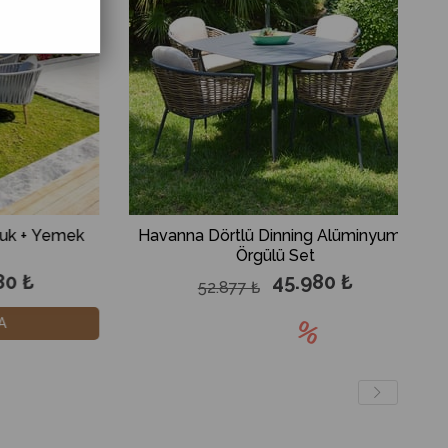
nning Alüminyum +
Provence 6'lı Dinning Alüminyum Se
ü Set
5.980 ₺
79.890 ₺
91.875 ₺