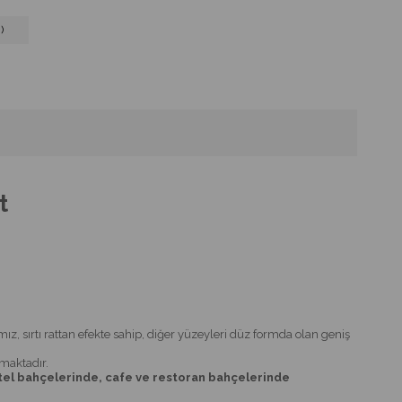
)
t
mız, sırtı rattan efekte sahip, diğer yüzeyleri düz formda olan geniş
lmaktadır.
tel bahçelerinde, cafe ve restoran bahçelerinde