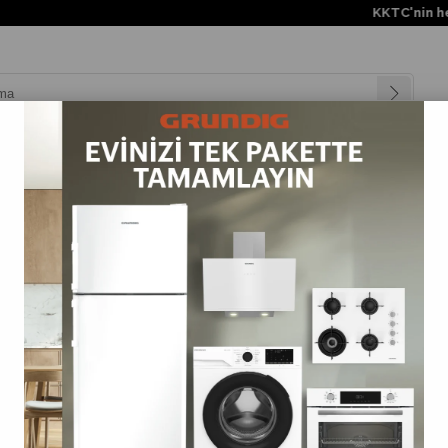
KKTC'nin her yerine üc
nyalar
Teknolojiler
Müşteri Hizmetleri
Değişim Kampanya
Sandalyeler
>
Masa Sandalye Takımları
>
Arizona Camsız 80x80 Kahve Masa +
ni
%13
ün
İndirim
%13İndirim