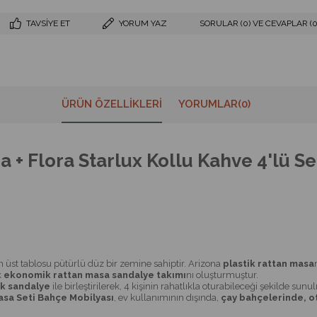
TAVSIYE ET
YORUM YAZ
SORULAR (0) VE CEVAPLAR (0
ÜRÜN ÖZELLIKLERI
YORUMLAR
(0)
+ Flora Starlux Kollu Kahve 4'lü Se
st tablosu pütürlü düz bir zemine sahiptir. Arizona
plastik rattan masa
k
ekonomik rattan masa sandalye takımı
nı oluşturmuştur.
ik sandalye
ile birleştirilerek, 4 kişinin rahatlıkla oturabileceği şekilde sunu
asa Seti Bahçe Mobilyası
, ev kullanımının dışında,
çay bahçelerinde, o