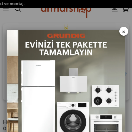
 ve montaj.
0
×
WiFi Özelliği
HomeWhiz uygulaması ile evinizdeki wifi
özelliğine sahip klima ve akıllı beyaz eşyalarınızı