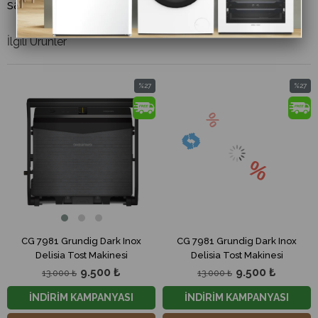
sayesinde uzun süre kullanım ömrüne sahiptir.
İlgili Ürünler
%27
%27
m
İndirim
İndirim
dirim
%27İndirim
%27İndi
CG 7981 Grundig Dark Inox
CG 7981 Grundig Dark Inox
Delisia Tost Makinesi
Delisia Tost Makinesi
9.500 ₺
9.500 ₺
13.000 ₺
13.000 ₺
İNDİRİM KAMPANYASI
İNDİRİM KAMPANYASI