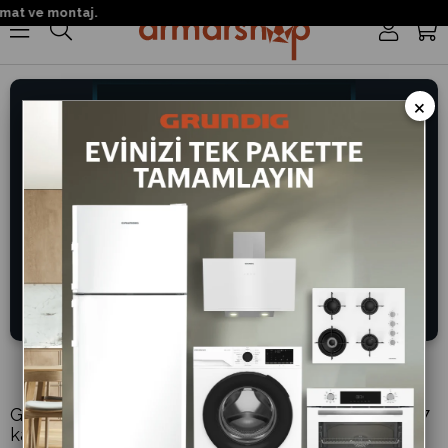
at ve montaj.
0
×
QuantCoat™ Teknolojisi
Grundig Izgara ve Tost Makinesi, aşınmaya karşı 7
kat dayanıklı QuantCoat™ kaplama teknolojisi