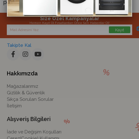
powerbank rolünü üstlenir.
Size Özel Kampanyalar
Hemen Kayıt Ol Fırsatlardan Önce Sen Haberdar Ol!
Kayıt
Takipte Kal
Hakkımızda
Mağazalarımız
Gizlilik & Güvenlik
Sıkça Sorulan Sorular
İletişim
Alışveriş Bilgileri
İade ve Değişim Koşulları
Çerez(Cookie) Kullanımı