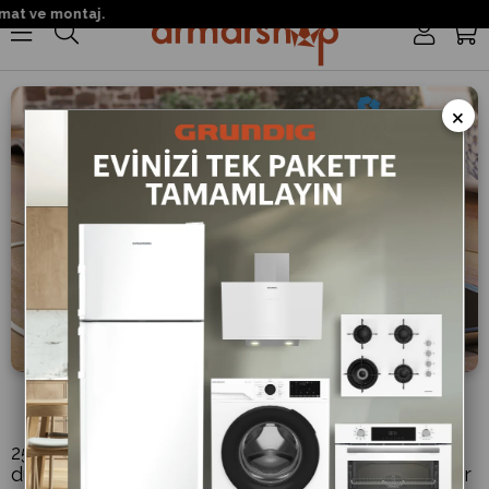
mat ve montaj.
0
×
Powerbank Özelliği
2500 mAH’lık Li-ion pili sayesinde JAM, ihtiyaç
duyduğunuz anlarda telefonunuzu şarj edecek bir