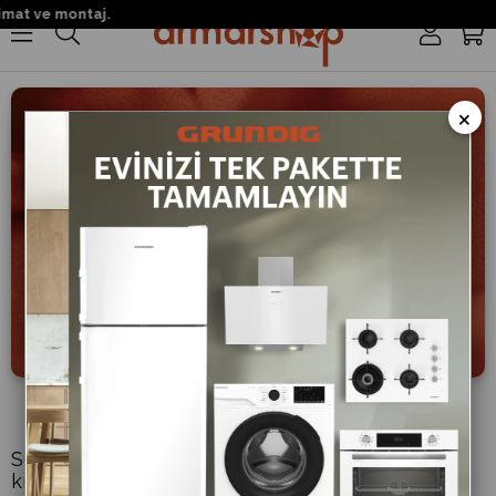
mat ve montaj.
0
×
Iron Touch
Su, sıcaklık, devir ve buharı optimize ederek
kıyafetlerin yıkama esnasında daha az kırışmasını