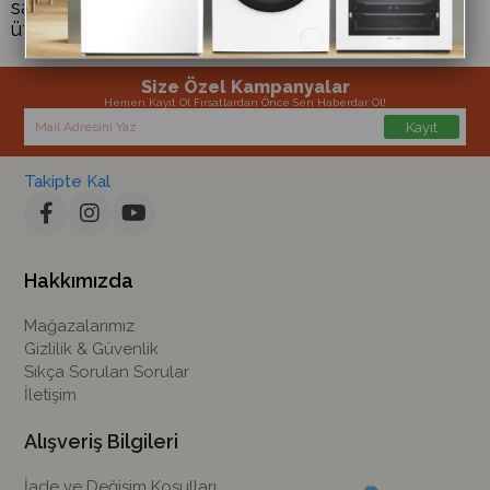
sağlar. Bu sayede daha kısa sürede ve kolay bir
ütüleme süreci sağlar.
Size Özel Kampanyalar
Hemen Kayıt Ol Fırsatlardan Önce Sen Haberdar Ol!
Kayıt
Takipte Kal
Hakkımızda
Mağazalarımız
Gizlilik & Güvenlik
Sıkça Sorulan Sorular
İletişim
Alışveriş Bilgileri
İade ve Değişim Koşulları