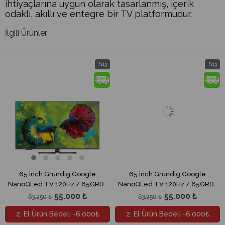
ihtiyaçlarına uygun olarak tasarlanmış, içerik
odaklı, akıllı ve entegre bir TV platformudur.
İlgili Ürünler
%13
%13
m
İndirim
İndirim
dirim
%13İndirim
%13İndi
65 inch Grundig Google
65 inch Grundig Google
NanoQLed TV 120Hz / 65GRD-
NanoQLed TV 120Hz / 65GRD-
DR5T00 (65 GHQ 9500 A)
DR5T00 (65 GHQ 9500 A)
55.000 ₺
55.000 ₺
63.250 ₺
63.250 ₺
2. El Ürün Bedeli -6.000₺
2. El Ürün Bedeli -6.000₺