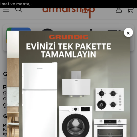
mat ve montaj.
0
×
Google TV
Google TV
, Google'ın geliştirdiği ve Android
TV'nin üzerine inşa edilmiş bir
akıllı TV
platformudur
. Kullanıcı dostu bir arayüz ve
gelişmiş içerik önerileri sunarak televizyon
deneyimini daha kişiselleştirilmiş ve kolay hale
getirir. İşte başlıca özellikleri:
Google TV'nin Özellikleri:
Merkezi İçerik Erişimi
:
Farklı platformlardan (Netflix, YouTube, Disney+, Prime Video vb.)
içerikleri tek bir arayüzde toplar.