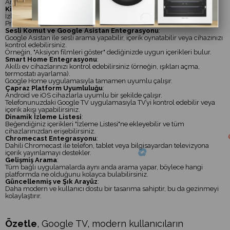
Arama yaparken tüm hizmetlerden içerik önerileri sunar.
Kişiselleştirilmiş Öneriler
:
İzleme geçmişinize ve ilgi alanlarınıza göre size uygun içerikler önerir.
Profil desteği sayesinde her kullanıcı kendi önerilerini alabilir.
Sesli Komut ve Google Asistan Entegrasyonu
:
Google Asistan ile sesli arama yapabilir, içerik oynatabilir veya cihazınızı
kontrol edebilirsiniz.
Örneğin, "Aksiyon filmleri göster" dediğinizde uygun içerikleri bulur.
Smart Home Entegrasyonu
:
Akıllı ev cihazlarınızı kontrol edebilirsiniz (örneğin, ışıkları açma,
termostatı ayarlama).
Google Home uygulamasıyla tamamen uyumlu çalışır.
Çapraz Platform Uyumluluğu
:
Android ve iOS cihazlarla uyumlu bir şekilde çalışır.
Telefonunuzdaki Google TV uygulamasıyla TV’yi kontrol edebilir veya
içerik akışı yapabilirsiniz.
Dinamik İzleme Listesi
:
Beğendiğiniz içerikleri "İzleme Listesi"ne ekleyebilir ve tüm
cihazlarınızdan erişebilirsiniz.
Chromecast Entegrasyonu
:
Dahili Chromecast ile telefon, tablet veya bilgisayardan televizyona
içerik yayınlamayı destekler.
Gelişmiş Arama
:
Tüm bağlı uygulamalarda aynı anda arama yapar, böylece hangi
platformda ne olduğunu kolayca bulabilirsiniz.
Güncellenmiş ve Şık Arayüz
:
Daha modern ve kullanıcı dostu bir tasarıma sahiptir, bu da gezinmeyi
kolaylaştırır.
Özetle
, Google TV, modern kullanıcıların