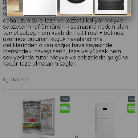
Sebzelik bölümündeki küçük havalandırma
deliklerinden çıkan hava sayesinde ideal sıcaklık
ve yüksek nem seviyesi sağlanır. Yiyecekler 3 kat
daha uzun süre taze ve lezzetli kalıyor. Meyve
sebzelerin raf ömrünün kısalmasına neden olan
temel sebep nem kaybıdır. Full Fresh+ bölmesi
üzerinde bulunan küçük havalandırma
deliklerinden çıkan soğuk hava sayesinde
içerisindeki havayı serin, taze ve yüksek nem
seviyesinde tutar. Meyve ve sebzelerin 30 güne
kadar taze olmalarını sağlar.
İlgili Ürünler
%13
%13
im
İndirim
İndirim
dirim
%13İndirim
%13İndi