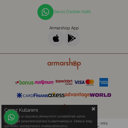
Servis Destek Hattı
Armarshop App
Çerez Kullanımı
Sizlere en iyi alışveriş deneyimini sunabilmek adına
sitemizde çerezler(cookies) kullanmaktayız. Detaylı bilgi
Kıbrıs'ın En Gelişmiş Online Alışveriş Merkezi © 2014 - 2025
için Kvkk sözleşmesini inceleyebilirsiniz.
Armar Electronics Ltd.
- Tüm Hakları Saklıdır.