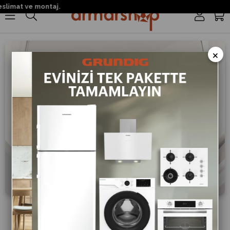
limat ve montaj.
0
×
Full Fresh+