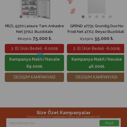
PBZL 9370 Leisure Tam Ankastre
GPRND 47731 Grundig Duo No
Net 370Lt. Buzdolabı
Frost Net 477Lt. Beyaz Buzdolabı
75.000 ₺
55.000 ₺
86.250 ₺
63.250 ₺
2. El Ürün Bedeli -6.000₺
2. El Ürün Bedeli -6.000₺
Kampanya Nakit/Havale
Kampanya Nakit/Havale
69.000₺
46.000₺
DEĞİŞİM KAMPANYASI
DEĞİŞİM KAMPANYASI
Size Özel Kampanyalar
Hemen Kayıt Ol Fırsatlardan Önce Sen Haberdar Ol!
Kayıt