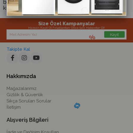
buzdolabınızın soğutucu ve dondurucu hacmini
kişisel ihtiyacınıza göre değiştirebilirsiniz.
Size Özel Kampanyalar
Hemen Kayıt Ol Fırsatlardan Önce Sen Haberdar Ol!
Kayıt
Takipte Kal
Hakkımızda
Mağazalarımız
Gizlilik & Güvenlik
Sıkça Sorulan Sorular
İletişim
Alışveriş Bilgileri
İade ve Değişim Koşulları