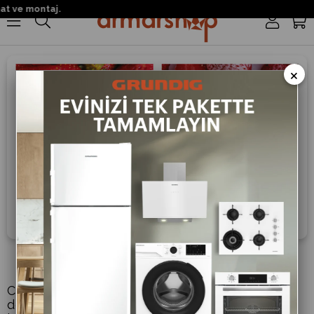
t ve montaj.
0
×
Cool & Freeze Zone
Cool&Free Zone bölmesini ister soğutucu, ister
dondurucu kullanabilirsiniz. Böylelikle