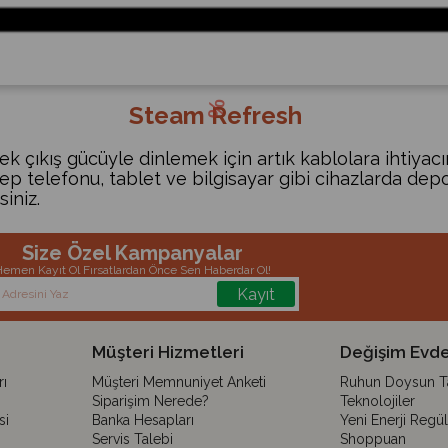
Steam Refresh
sek çıkış gücüyle dinlemek için artık kablolara ihtiyac
p telefonu, tablet ve bilgisayar gibi cihazlarda depol
iniz.
Size Özel Kampanyalar
emen Kayıt Ol Fırsatlardan Önce Sen Haberdar Ol!
Kayıt
Müşteri Hizmetleri
Değişim Evde
ı
Müşteri Memnuniyet Anketi
Ruhun Doysun Tar
Siparişim Nerede?
Teknolojiler
si
Banka Hesapları
Yeni Enerji Regü
Servis Talebi
Shoppuan