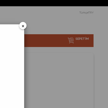
TürkçeTRY
×
SEPETIM
sı Nedir?