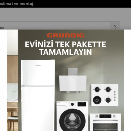
imat ve montaj.
nyalar
Teknolojiler
Müşteri Hizmetleri
Değişim Kampanya