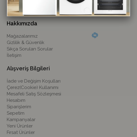
Hakkımızda
Mağazalarımız
Gizlilik & Güvenlik
Sıkça Sorulan Sorular
İletişim
Alışveriş Bilgileri
İade ve Değişim Koşulları
Çerez(Cookie) Kullanımı
Mesafeli Satış Sözleşmesi
Hesabım
Siparişlerim
Sepetim
Kampanyalar
Yeni Ürünler
Fırsat Ürünler