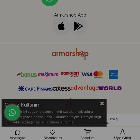
Armarshop App
Çerez Kullanımı
Sizlere en iyi alışveriş deneyimini sunabilmek adına
sitemizde çerezler(cookies) kullanmaktayız. Detaylı bilgi
Kıbrıs'ın En Gelişmiş Online Alışveriş Merkezi © 2014 - 2025
için Kvkk sözleşmesini inceleyebilirsiniz.
Armar Electronics Ltd.
- Tüm Hakları Saklıdır.
Anasayfa
Favorilerim
Sepetim
Üye Girişi