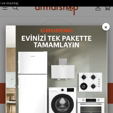
 ve montaj.
0
×
Size Özel Kampanyalar
Hemen Kayıt Ol Fırsatlardan Önce Sen Haberdar Ol!
Kayıt
Takipte Kal