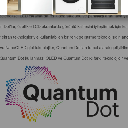
ıkla uyarıldığında belirli dalga boylarında ışık yayarlar, bu da çok daha 
 geleneksel LED ekranlarda renk doğruluğunu ve parlaklığı artırmaya yar
Dot'lar, özellikle LCD ekranlarda görüntü kalitesini iyileştirmek için kulla
an teknolojileriyle kullanılabilen bir renk geliştirme teknolojisidir, an
e NanoQLED gibi teknolojiler, Quantum Dot'ları temel alarak geliştirilmi
Quantum Dot kullanmaz. OLED ve Quantum Dot iki farklı teknolojidir ve te