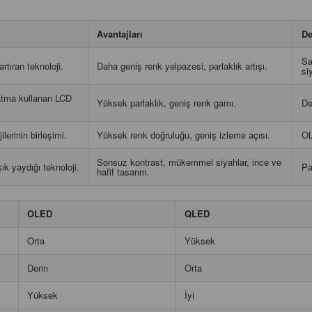
Avantajları
De
Sa
rtıran teknoloji.
Daha geniş renk yelpazesi, parlaklık artışı.
si
atma kullanan LCD
Yüksek parlaklık, geniş renk gamı.
De
erinin birleşimi.
Yüksek renk doğruluğu, geniş izleme açısı.
OL
Sonsuz kontrast, mükemmel siyahlar, ince ve
ık yaydığı teknoloji.
Pa
hafif tasarım.
OLED
QLED
Orta
Yüksek
Derin
Orta
Yüksek
İyi