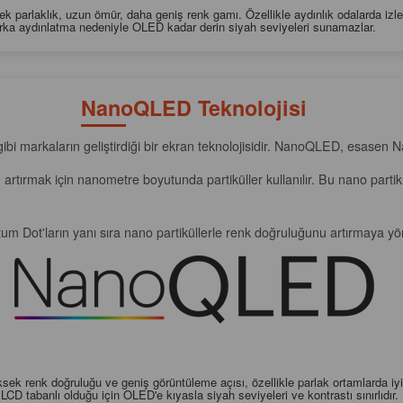
 parlaklık, uzun ömür, daha geniş renk gamı. Özellikle aydınlık odalarda izle
ka aydınlatma nedeniyle OLED kadar derin siyah seviyeleri sunamazlar.
NanoQLED Teknolojisi
bi markaların geliştirdiği bir ekran teknolojisidir. NanoQLED, esasen Na
ırmak için nanometre boyutunda partiküller kullanılır. Bu nano partikülle
 Dot'ların yanı sıra nano partiküllerle renk doğruluğunu artırmaya yön
ek renk doğruluğu ve geniş görüntüleme açısı, özellikle parlak ortamlarda iy
LCD tabanlı olduğu için OLED'e kıyasla siyah seviyeleri ve kontrastı sınırlıdır.