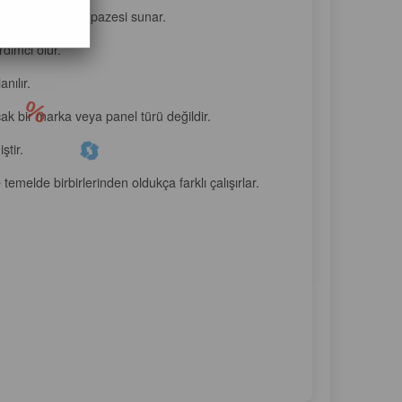
geniş bir renk yelpazesi sunar.
dımcı olur.
nılır.
cak bir marka veya panel türü değildir.
ştir.
melde birbirlerinden oldukça farklı çalışırlar.