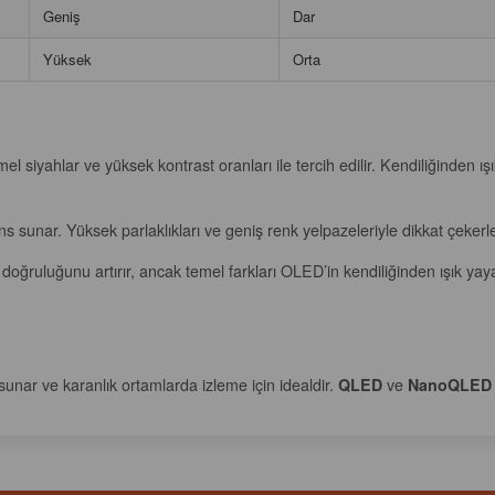
Geniş
Dar
Yüksek
Orta
l siyahlar ve yüksek kontrast oranları ile tercih edilir. Kendiliğinden ış
s sunar. Yüksek parlaklıkları ve geniş renk yelpazeleriyle dikkat çekerl
ruluğunu artırır, ancak temel farkları OLED’in kendiliğinden ışık yayab
unar ve karanlık ortamlarda izleme için idealdir.
QLED
ve
NanoQLED