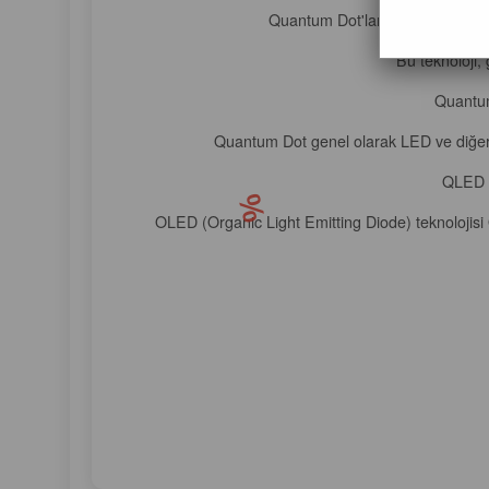
Quantum Dot'lar, elektrik veya ış
Bu teknoloji,
Quantum 
Quantum Dot genel olarak LED ve diğer ekr
QLED v
OLED (Organic Light Emitting Diode) teknolojisi 