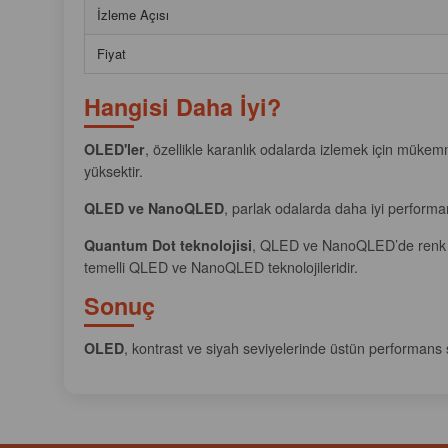
İzleme Açısı
Fiyat
Hangisi Daha İyi?
OLED'ler
, özellikle karanlık odalarda izlemek için mükemme
yüksektir.
QLED ve NanoQLED
, parlak odalarda daha iyi performan
Quantum Dot teknolojisi
, QLED ve NanoQLED’de renk doğ
temelli QLED ve NanoQLED teknolojileridir.
Sonuç
OLED
, kontrast ve siyah seviyelerinde üstün performans s