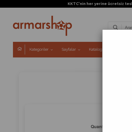
Kategoriler
Sayfalar
Kataloglar
Kampa
Quantum Dot
, ekranl