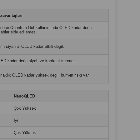
zavantajları
dece Quantum Dot kullanımında OLED kadar derin
yahlar elde edilemez.
rin siyahlar OLED kadar etkili değil.
ED kadar derin siyah ve kontrast sunmaz.
rlaklık QLED kadar yüksek değil, burn-in riski var.
NanoQLED
Çok Yüksek
İyi
Çok Yüksek