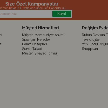
Size Özel Kampanyalar
emen Kayıt Ol Fırsatlardan Önce Sen Haberdar Ol!
Kayıt
Müşteri Hizmetleri
Değişim Evde
ı
Müşteri Memnuniyet Anketi
Ruhun Doysun Tar
Siparişim Nerede?
Teknolojiler
si
Banka Hesapları
Yeni Enerji Regü
Servis Talebi
Shoppuan
Müşteri Şikayet Formu