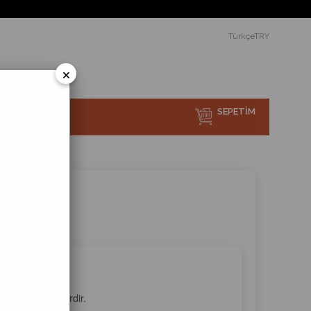
er yerine ücretsiz teslimat ve montaj.
TürkçeTRY
×
SEPETIM
sı Nedir?
en nanokristallerdir.