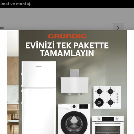
KKTC'nin h
nyalar
Teknolojiler
Müşteri Hizmetleri
Değişim Kampanya
Panel Teknolojileri
Quantum Dot Teknolojisi
arda daha parlak ve canlı renkler üretmek için kullanılan küçük yarı iletk