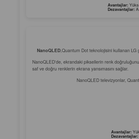
Avantajlar:
Yüksek
Dezavantajlar:
Ar
NanoQLED
,Quantum Dot teknolojisini kullanan LG gi
NanoQLED'de, ekrandaki piksellerin renk doğruluğunu art
saf ve doğru renklerin ekrana yansımasını sağlar.
NanoQLED televizyonlar, Quantum
Avantajlar:
Yüks
Dezavantajlar: