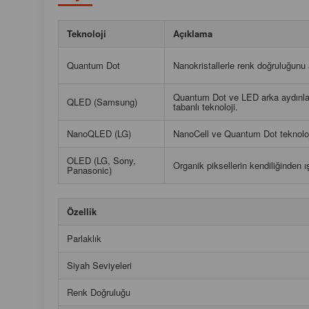
Teknoloji
Açıklama
Quantum Dot
Nanokristallerle renk doğruluğunu a
Quantum Dot ve LED arka aydınl
QLED (Samsung)
tabanlı teknoloji.
NanoQLED (LG)
NanoCell ve Quantum Dot teknolojil
OLED (LG, Sony,
Organik piksellerin kendiliğinden ış
Panasonic)
Özellik
Parlaklık
Siyah Seviyeleri
Renk Doğruluğu