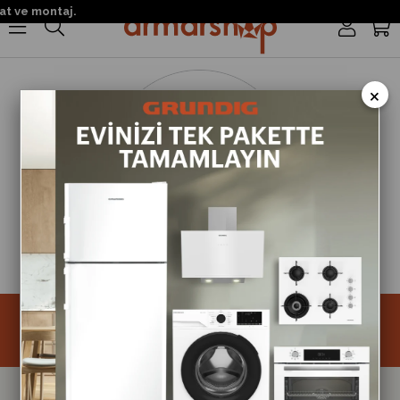
t ve montaj.
0
×
Size Özel Kampanyalar
Hemen Kayıt Ol Fırsatlardan Önce Sen Haberdar Ol!
Kayıt
Takipte Kal