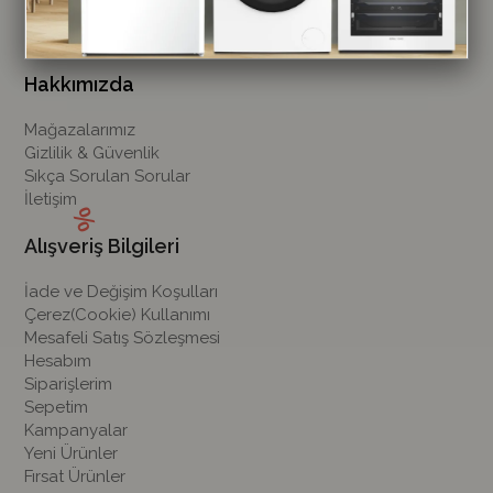
Hakkımızda
Mağazalarımız
Gizlilik & Güvenlik
Sıkça Sorulan Sorular
İletişim
Alışveriş Bilgileri
İade ve Değişim Koşulları
Çerez(Cookie) Kullanımı
Mesafeli Satış Sözleşmesi
Hesabım
Siparişlerim
Sepetim
Kampanyalar
Yeni Ürünler
Fırsat Ürünler