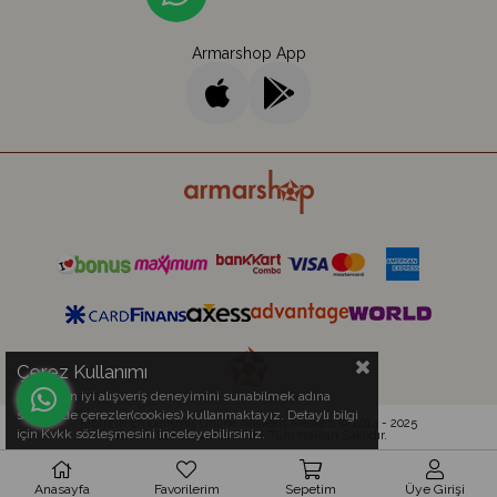
Armarshop App
Çerez Kullanımı
Sizlere en iyi alışveriş deneyimini sunabilmek adına
sitemizde çerezler(cookies) kullanmaktayız. Detaylı bilgi
Kıbrıs'ın En Gelişmiş Online Alışveriş Merkezi © 2014 - 2025
için Kvkk sözleşmesini inceleyebilirsiniz.
Armar Electronics Ltd.
- Tüm Hakları Saklıdır.
Anasayfa
Favorilerim
Sepetim
Üye Girişi