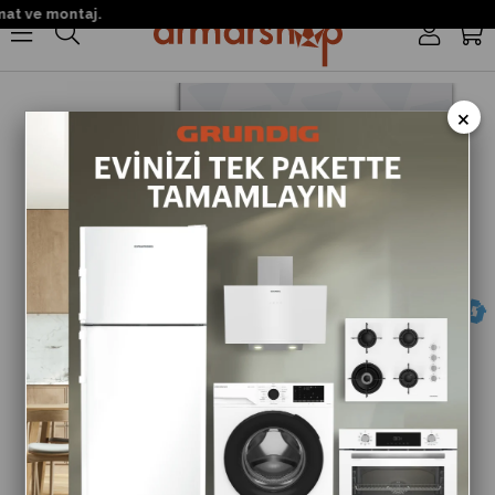
at ve montaj.
0
×