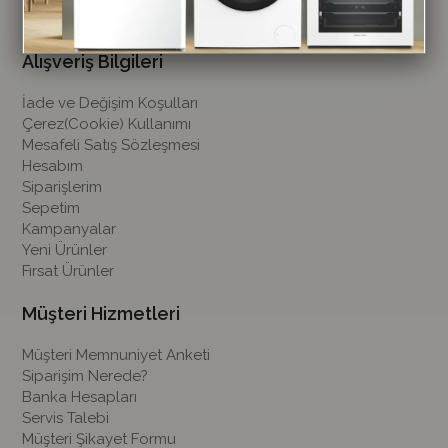
İletişim
Alışveriş Bilgileri
İade ve Değişim Koşulları
Çerez(Cookie) Kullanımı
Mesafeli Satış Sözleşmesi
Hesabım
Siparişlerim
Sepetim
Kampanyalar
Yeni Ürünler
Fırsat Ürünler
Müşteri Hizmetleri
Müşteri Memnuniyet Anketi
Siparişim Nerede?
Banka Hesapları
Servis Talebi
Müşteri Şikayet Formu