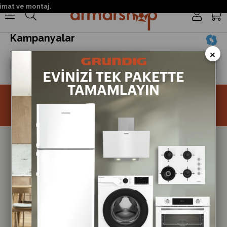
imat ve montaj.
0
Kampanyalar
×
Gösterilecek Aktif Kampanya Bulunmamaktadır.
Size Özel Kampanyalar
Hemen Kayıt Ol Fırsatlardan Önce Sen Haberdar Ol!
Kayıt
Takipte Kal
Hakkımızda
Mağazalarımız
Gizlilik & Güvenlik
Sıkça Sorulan Sorular